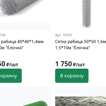
1736
Арт. 70707
 рабица 40*40*1,4мм
Сетка рабица 50*50 1,6
0м "Ёлочка"
1,5*10м "Ёлочка"
50
1 750
₽/шт
₽/шт
корзину
В корзину