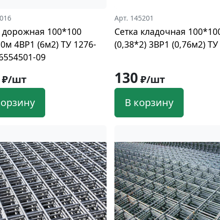
2016
Арт. 145201
 дорожная 100*100
Сетка кладочная 100*10
,0м 4ВР1 (6м2) ТУ 1276-
(0,38*2) 3ВР1 (0,76м2) ТУ
6554501-09
130
₽/шт
₽/шт
корзину
В корзину