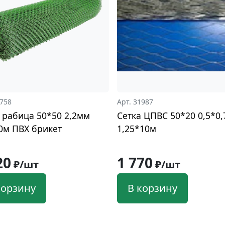
7758
Арт. 31987
 рабица 50*50 2,2мм
Сетка ЦПВС 50*20 0,5*0,
0м ПВХ брикет
1,25*10м
20
1 770
₽/шт
₽/шт
корзину
В корзину