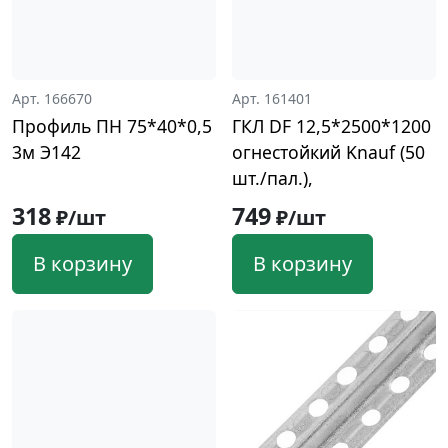
Арт. 166670
Арт. 161401
Профиль ПН 75*40*0,5
ГКЛ DF 12,5*2500*1200
3м Э142
огнестойкий Knauf (50
шт./пал.),
318
749
₽/шт
₽/шт
В корзину
В корзину