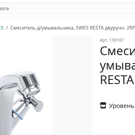
ES
Смеситель д/умывальника, SWES RESTA двуручн. 2R
Арт. 139187
Смеси
умыва
RESTA
Уровень