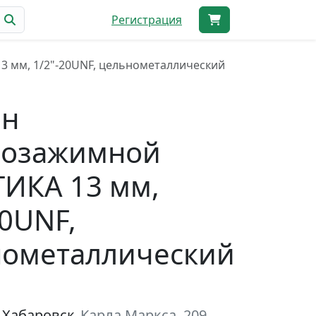
Регистрация
 мм, 1/2"-20UNF, цельнометаллический
он
розажимной
ИКА 13 мм,
20UNF,
нометаллический
 Хабаровск
Карла Маркса, 209