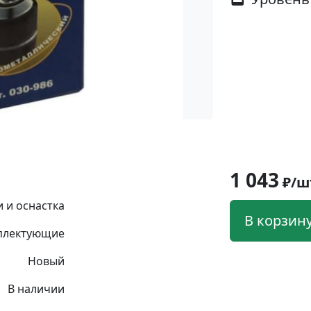
1 043
₽/ш
 и оснастка
В корзин
плектующие
Новый
В наличии