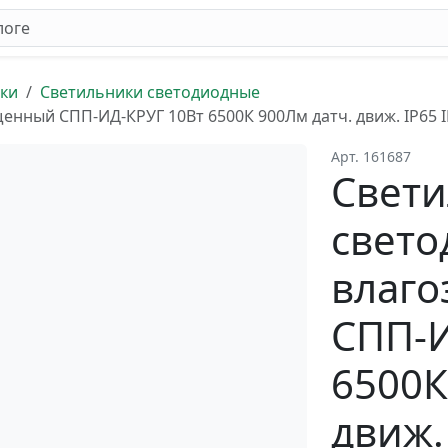
ки
Светильники светодиодные
нный СПП-ИД-КРУГ 10Вт 6500К 900Лм датч. движ. IP65
Арт. 161687
Свет
свет
влаг
СПП-И
6500К
движ.