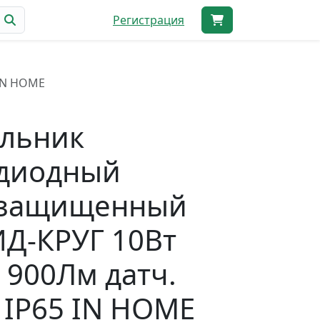
Регистрация
 IN HOME
ильник
одиодный
озащищенный
Д-КРУГ 10Вт
 900Лм датч.
 IP65 IN HOME