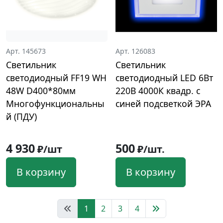
Арт. 145673
Арт. 126083
Светильник
Светильник
светодиодный FF19 WH
светодиодный LED 6Вт
48W D400*80мм
220В 4000К квадр. c
Многофункциональны
cиней подсветкой ЭРА
й (ПДУ)
4 930
500
₽/шт
₽/шт.
В корзину
В корзину
1
2
3
4