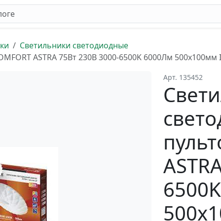
ки
Светильники светодиодные
OMFORT ASTRA 75Вт 230В 3000-6500K 6000Лм 500x100мм
Арт. 135452
Свет
свето
пуль
ASTRA
6500K
500x