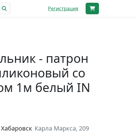
Регистрация
льник - патрон
иликоновый со
м 1м белый IN
E
 Хабаровск
Карла Маркса, 209