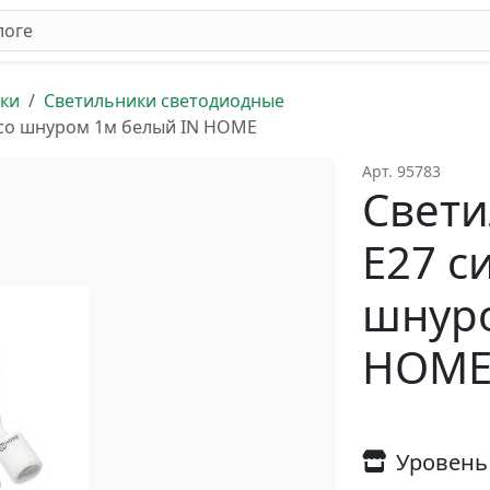
ки
Светильники светодиодные
 со шнуром 1м белый IN HOME
Арт. 95783
Свети
Е27 с
шнуро
HOM
Уровень