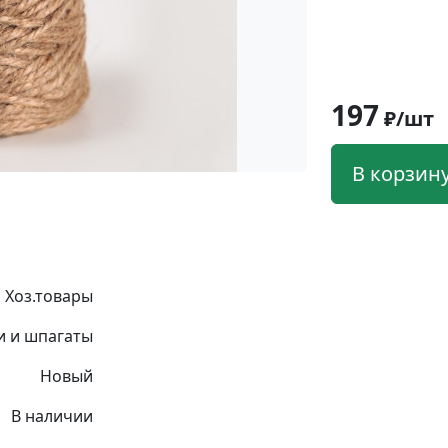
197
₽/шт
В корзин
Хоз.товары
и и шпагаты
Новый
В наличии