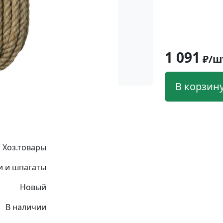
1 091
₽/ш
В корзин
Хоз.товары
и и шпагаты
Новый
В наличии