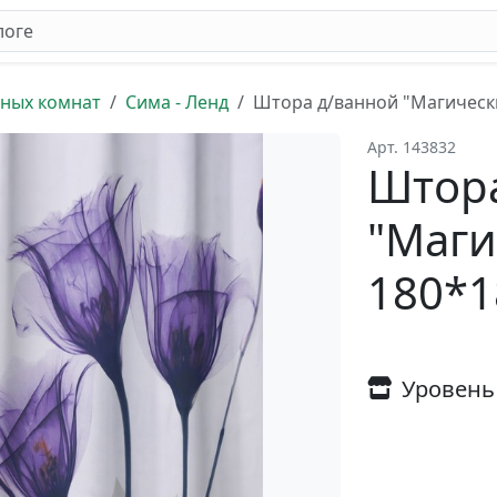
нных комнат
Сима - Ленд
Штора д/ванной "Магически
Арт. 143832
Штора
"Маги
180*1
Уровень