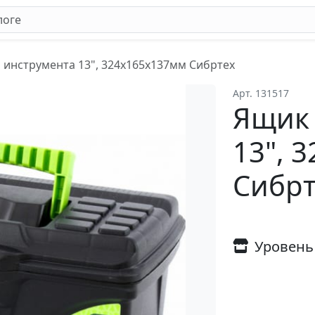
 инструмента 13", 324х165х137мм Сибртех
Арт. 131517
Ящик 
13", 
Сибрт
Уровень