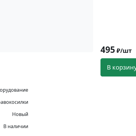
495
₽/шт
В корзин
орудование
равокосилки
Новый
В наличии