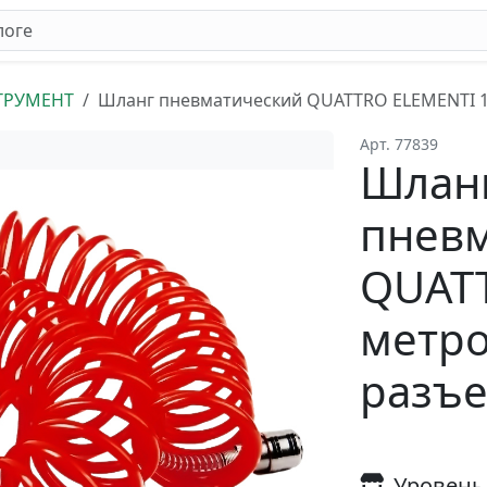
ТРУМЕНТ
Шланг пневматический QUATTRO ELEMENTI 1
Арт. 77839
Шлан
пнев
QUATT
метро
разъ
Уровень