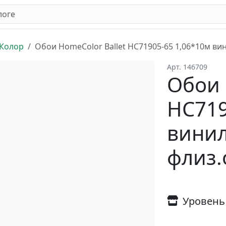
 Колор
Обои HomeColor Ballet HC71905-65 1,06*10м вини
Арт. 146709
Обои 
HC719
винил
флиз.о
Уровень