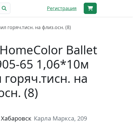
Регистрация
л горяч.тисн. на флиз.осн. (8)
HomeColor Ballet
05-65 1,06*10м
 горяч.тисн. на
сн. (8)
 Хабаровск
Карла Маркса, 209