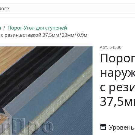
и
Порог-Угол для ступеней
 с резин.вставкой 37,5мм*23мм*0,9м
Арт. 54530
Порог
наруж
с рез
37,5
Уровень