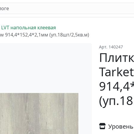
 LVT напольная клеевая
w 914,4*152,4*2,1мм (уп.18шт/2,5кв.м)
Арт. 140247
Плитк
Tarke
914,4
(уп.1
Уровень