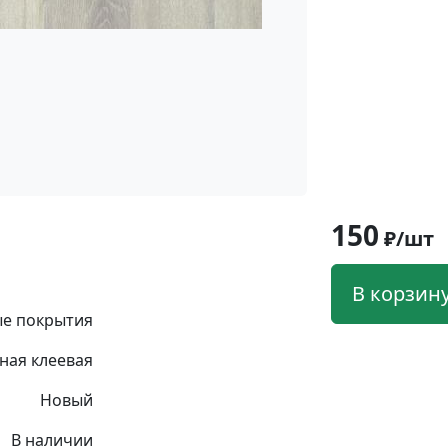
150
₽/шт
В корзин
е покрытия
ная клеевая
Новый
В наличии