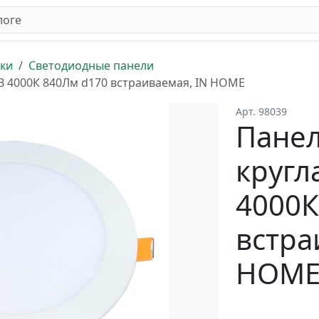
ки
Светодиодные панели
В 4000К 840Лм d170 встраиваемая, IN HOME
Арт. 98039
Панел
кругл
4000К
встра
HOM