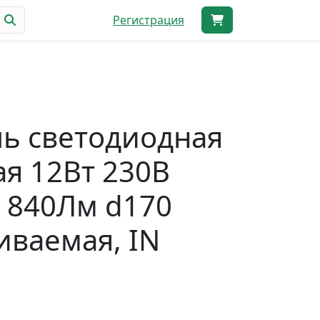
Регистрация
ь светодиодная
ая 12Вт 230В
 840Лм d170
иваемая, IN
E