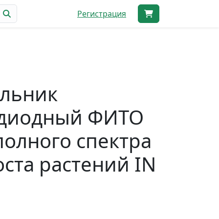
Регистрация
ильник
одиодный ФИТО
полного спектра
оста растений IN
E