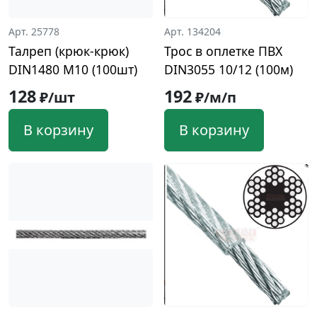
Арт. 25778
Арт. 134204
Талреп (крюк-крюк)
Трос в оплетке ПВХ
DIN1480 М10 (100шт)
DIN3055 10/12 (100м)
128
192
₽/шт
₽/м/п
В корзину
В корзину