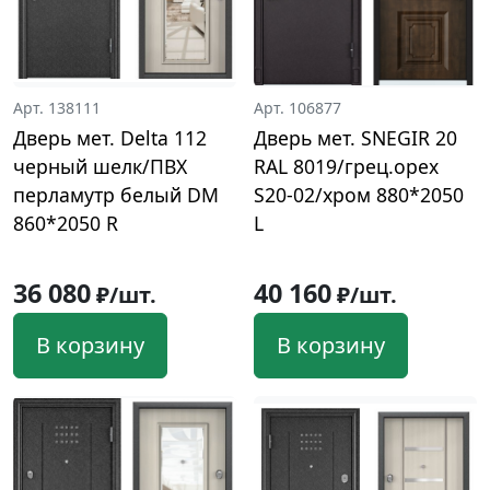
Арт. 138111
Арт. 106877
Дверь мет. Delta 112
Дверь мет. SNEGIR 20
черный шелк/ПВХ
RAL 8019/грец.орех
перламутр белый DM
S20-02/хром 880*2050
860*2050 R
L
36 080
40 160
₽/шт.
₽/шт.
В корзину
В корзину