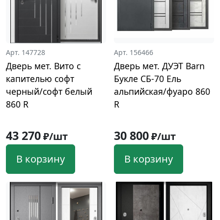
Арт. 147728
Арт. 156466
Дверь мет. Вито с
Дверь мет. ДУЭТ Barn
капителью софт
Букле СБ-70 Ель
черный/софт белый
альпийская/фуаро 860
860 R
R
43 270
30 800
₽/шт
₽/шт
В корзину
В корзину