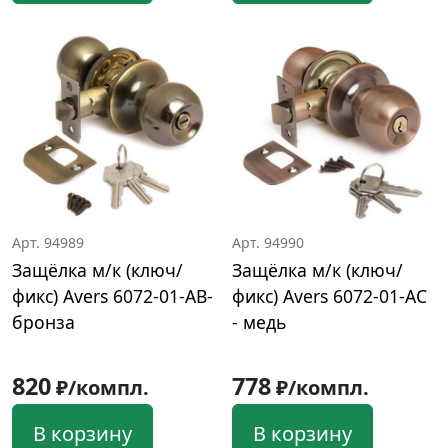
Арт. 94989
Арт. 94990
Защёлка м/к (ключ/
Защёлка м/к (ключ/
фикс) Avers 6072-01-AB-
фикс) Avers 6072-01-AC
бронза
- медь
820
778
₽/компл.
₽/компл.
В корзину
В корзину