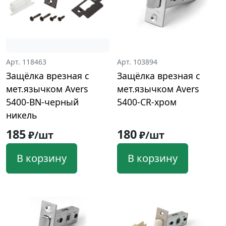
Арт. 118463
Арт. 103894
Защёлка врезная с
Защёлка врезная с
мет.язычком Avers
мет.язычком Avers
5400-BN-черный
5400-CR-хром
никель
185
180
₽/шт
₽/шт
В корзину
В корзину