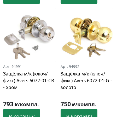
Арт. 94991
Арт. 94992
Защёлка м/к (ключ/
Защёлка м/к (ключ/
фикс) Avers 6072-01-CR
фикс) Avers 6072-01-G -
- хром
золото
793
750
₽/компл.
₽/компл.
В корзину
В корзину