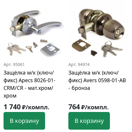
Арт. 95061
Арт. 94974
Защёлка м/к (ключ/
Защёлка м/к (ключ/
фикс) Apecs 8026-01-
фикс) Avers 0598-01-AB
CRM/CR - мат.хром/
- бронза
хром
1 740
764
₽/компл.
₽/компл.
В корзину
В корзину