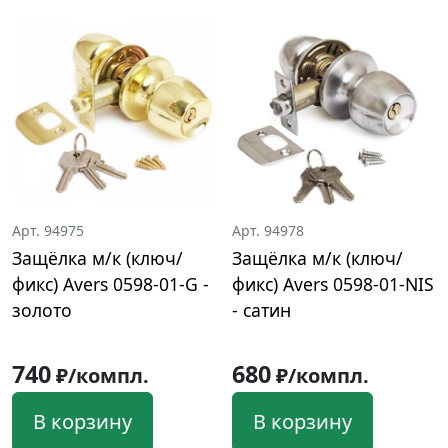
Арт. 94975
Арт. 94978
Защёлка м/к (ключ/
Защёлка м/к (ключ/
фикс) Avers 0598-01-G -
фикс) Avers 0598-01-NIS
золото
- сатин
740
680
₽/компл.
₽/компл.
В корзину
В корзину