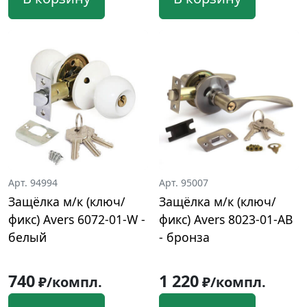
Арт. 94994
Арт. 95007
Защёлка м/к (ключ/
Защёлка м/к (ключ/
фикс) Avers 6072-01-W -
фикс) Avers 8023-01-AB
белый
- бронза
740
1 220
₽/компл.
₽/компл.