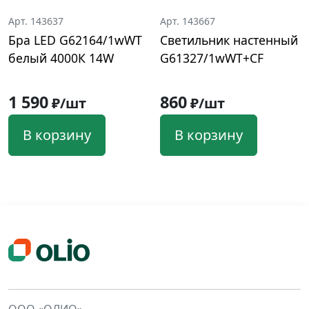
Арт. 143637
Арт. 143667
Бра LED G62164/1wWT
Светильник настенный
белый 4000К 14W
G61327/1wWT+CF
1 590
860
₽/шт
₽/шт
В корзину
В корзину