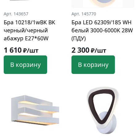
Арт. 143657
Арт. 145770
Бра 10218/1wBK BK
Бра LED 62309/185 WH
черный/черный
белый 3000-6000K 28W
абажур E27*60W
(ПДУ)
1 610
2 300
₽/шт
₽/шт
В корзину
В корзину